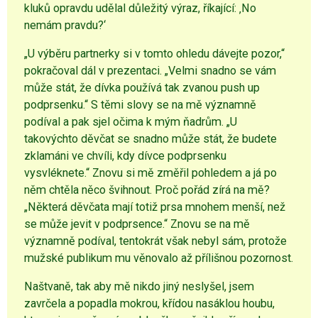
kluků opravdu udělal důležitý výraz, říkající: ‚No
nemám pravdu?‘
„U výběru partnerky si v tomto ohledu dávejte pozor,“
pokračoval dál v prezentaci. „Velmi snadno se vám
může stát, že dívka používá tak zvanou push up
podprsenku.“ S těmi slovy se na mě významně
podíval a pak sjel očima k mým ňadrům. „U
takovýchto děvčat se snadno může stát, že budete
zklamáni ve chvíli, kdy dívce podprsenku
vysvléknete.“ Znovu si mě změřil pohledem a já po
něm chtěla něco švihnout. Proč pořád zírá na mě?
„Některá děvčata mají totiž prsa mnohem menší, než
se může jevit v podprsence.“ Znovu se na mě
významně podíval, tentokrát však nebyl sám, protože
mužské publikum mu věnovalo až přílišnou pozornost.
Naštvaně, tak aby mě nikdo jiný neslyšel, jsem
zavrčela a popadla mokrou, křídou nasáklou houbu,