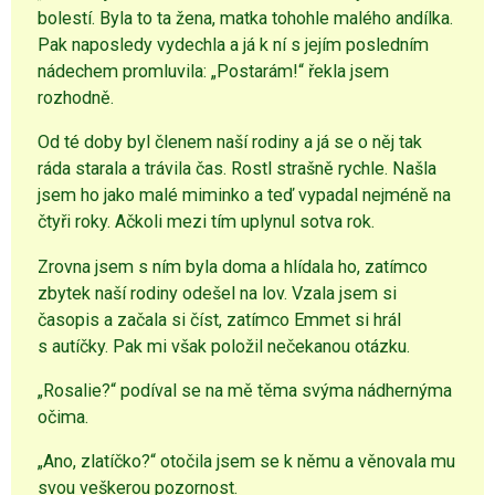
bolestí. Byla to ta žena, matka tohohle malého andílka.
Pak naposledy vydechla a já k ní s jejím posledním
nádechem promluvila: „Postarám!“ řekla jsem
rozhodně.
Od té doby byl členem naší rodiny a já se o něj tak
ráda starala a trávila čas. Rostl strašně rychle. Našla
jsem ho jako malé miminko a teď vypadal nejméně na
čtyři roky. Ačkoli mezi tím uplynul sotva rok.
Zrovna jsem s ním byla doma a hlídala ho, zatímco
zbytek naší rodiny odešel na lov. Vzala jsem si
časopis a začala si číst, zatímco Emmet si hrál
s autíčky. Pak mi však položil nečekanou otázku.
„Rosalie?“ podíval se na mě těma svýma nádhernýma
očima.
„Ano, zlatíčko?“ otočila jsem se k němu a věnovala mu
svou veškerou pozornost.