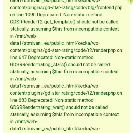
data1/stmivani_eu/public_html/kecka/wp-
content/plugins/gd-star-rating/code/blg/frontend.php
on line 1090 Deprecated: Non-static method
GDSRRenderT2::get_template() should not be called
statically, assuming $this from incompatible context
in /mnt/web-
data1/stmivani_eu/public_html/kecka/wp-
content/plugins/gd-star-rating/code/t2/render.php on
line 647 Deprecated: Non-static method
GDSRRender::rating_stars() should not be called
statically, assuming $this from incompatible context
in /mnt/web-
data1/stmivani_eu/public_html/kecka/wp-
content/plugins/gd-star-rating/code/t2/render.php on
line 683 Deprecated: Non-static method
GDSRRender::rating_wait() should not be called
statically, assuming $this from incompatible context
in /mnt/web-
data1/stmivani_eu/public_html/kecka/wp-