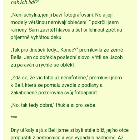
nahých lidí?‘
„Není úchylná, jen ji baví fotografování. No a její
modely většinou nemívají oblečení…“ pokrčil jsem
rameny. Sam zavrtěl hlavou a šel si lehnout zpět na
příjemně vyhřátou deku.
„Tak pro dnešek tedy… Konec?“ promluvila ze země
Bella. Jen co dořekla poslední slovo, vřítil se Jacob
za paraván a rychle se oblékl.
„Zdá se, že víc toho už nenafotíme,“ promluvil jsem
k Bell, která se pomalu zvedla z podlahy a
zakaboněně pozorovala svůj fotoaparát.
„No, tak tedy dobrá,“ fňukla si pro sebe.
***
Dny utíkaly a já s Bell jsme si byli stále blíž, jejího otce
propustili z nemocnice a vše vypadalo nádherně. Až