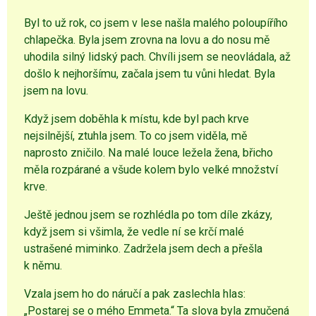
Byl to už rok, co jsem v lese našla malého poloupířího
chlapečka. Byla jsem zrovna na lovu a do nosu mě
uhodila silný lidský pach. Chvíli jsem se neovládala, až
došlo k nejhoršímu, začala jsem tu vůni hledat. Byla
jsem na lovu.
Když jsem doběhla k místu, kde byl pach krve
nejsilnější, ztuhla jsem. To co jsem viděla, mě
naprosto zničilo. Na malé louce ležela žena, břicho
měla rozpárané a všude kolem bylo velké množství
krve.
Ještě jednou jsem se rozhlédla po tom díle zkázy,
když jsem si všimla, že vedle ní se krčí malé
ustrašené miminko. Zadržela jsem dech a přešla
k němu.
Vzala jsem ho do náručí a pak zaslechla hlas:
„Postarej se o mého Emmeta.“ Ta slova byla zmučená