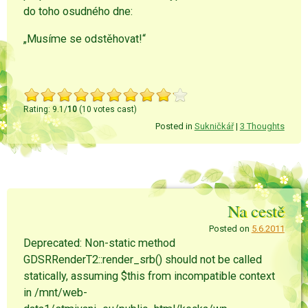
do toho osudného dne:
„Musíme se odstěhovat!“
Rating: 9.1/
10
(10 votes cast)
Posted in
Sukničkář
|
3 Thoughts
Na cestě
Posted on
5.6.2011
Deprecated: Non-static method
GDSRRenderT2::render_srb() should not be called
statically, assuming $this from incompatible context
in /mnt/web-