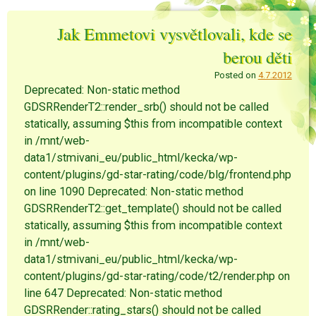
Jak Emmetovi vysvětlovali, kde se
berou děti
Posted on
4.7.2012
Deprecated: Non-static method
GDSRRenderT2::render_srb() should not be called
statically, assuming $this from incompatible context
in /mnt/web-
data1/stmivani_eu/public_html/kecka/wp-
content/plugins/gd-star-rating/code/blg/frontend.php
on line 1090 Deprecated: Non-static method
GDSRRenderT2::get_template() should not be called
statically, assuming $this from incompatible context
in /mnt/web-
data1/stmivani_eu/public_html/kecka/wp-
content/plugins/gd-star-rating/code/t2/render.php on
line 647 Deprecated: Non-static method
GDSRRender::rating_stars() should not be called