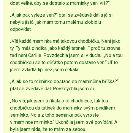
dost velké, aby se dostalo z maminky ven, víš?“
„A jak pak vyleze ven?“ ptal se zvědavě dál a já si
nebyla jistá, jak mám tomu malému zlobidlu
odpovídat.
„Víš každá maminka má takovou chodbičku. Není jako
ty. Ty máš pindíka, jako každý tatínek…“ proč tu zrovna
teď není Carlile. Povzdechla jsem si v duchu. „No a tou
chodbičkou se to děťátko potom dostane ven.“ Uf to
jsem zvládla líp, než jsem čekala.
„A jak se to miminko dostane do maminčina bříška?“
ptal se zvědavě dál. Povzdychla jsem si.
„No víš, jak jsem ti říkala o té chodbičce, tak tou
chodbičkou dá tatínek do maminky svým pindíkem
semínko. No a z toho semínka pak vyroste
v mamince miminko.“ Ukončila jsem své povídání. A
byla jsem ráda, že to mám za sebou.