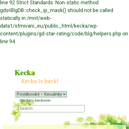
line 92 Strict Standards: Non-static method
gdsrBlgDB::check_ip_mask() should not be called
statically in /mnt/web-
data1/stmivani_eu/public_html/kecka/wp-
content/plugins/gd-star-rating/code/blg/helpers.php on
line 94
Kecka
Kecka is back!
Menu
Skip to content
Hledání keckovin
Search