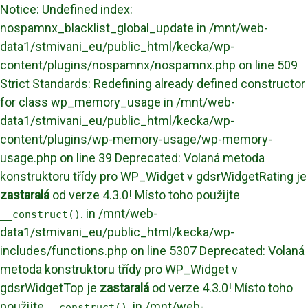
Notice: Undefined index:
nospamnx_blacklist_global_update in /mnt/web-
data1/stmivani_eu/public_html/kecka/wp-
content/plugins/nospamnx/nospamnx.php on line 509
Strict Standards: Redefining already defined constructor
for class wp_memory_usage in /mnt/web-
data1/stmivani_eu/public_html/kecka/wp-
content/plugins/wp-memory-usage/wp-memory-
usage.php on line 39 Deprecated: Volaná metoda
konstruktoru třídy pro WP_Widget v gdsrWidgetRating je
zastaralá
od verze 4.3.0! Místo toho použijte
. in /mnt/web-
__construct()
data1/stmivani_eu/public_html/kecka/wp-
includes/functions.php on line 5307 Deprecated: Volaná
metoda konstruktoru třídy pro WP_Widget v
gdsrWidgetTop je
zastaralá
od verze 4.3.0! Místo toho
použijte
. in /mnt/web-
__construct()