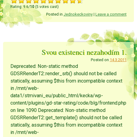
Rating: 9.6/
10
(5 votes cast)
Posted in
Jednokeckoviny
|
Leave a comment
Svou existenci nezahodím 1.
Posted on
14.3.2011
Deprecated: Non-static method
GDSRRenderT2::render_srb() should not be called
statically, assuming $this from incompatible context
in /mnt/web-
data1/stmivani_eu/public_html/kecka/wp-
content/plugins/gd-star-rating/code/blg/frontend.php
on line 1090 Deprecated: Non-static method
GDSRRenderT2::get_template() should not be called
statically, assuming $this from incompatible context
in /mnt/web-