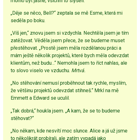
mohlo být jasné, všichni to slyšeli.
„Děje se něco, Bell?“ zeptala se mě Esme, která mi
seděla po boku.
„Víš jen,“ znovu jsem si vzdychla. Nechtěla jsem je tím
zatěžovat. Věděla jsem přece, že se budeme muset
přestěhovat. „Prostě jsem měla rozdělanou práci a
mám ještě několik projektů, které bych měla odevzdat
klientům, než budu…“ Nemohla jsem to říct nahlas, ale
to slovo viselo ve vzduchu.
Mrtvá.
„No stěhování nemusí proběhnout tak rychle, myslím,
že většinu projektů odevzdat stihneš.“ Mrkl na mě
Emmett a Edward se uculil.
„Tak dobrá,“ houkla jsem. „A kam, že se to budeme
stěhovat?“
„No někam, kde nesvítí moc slunce. Alice a já už jsme
to několikrát probírali, ale zatím vypadá jako