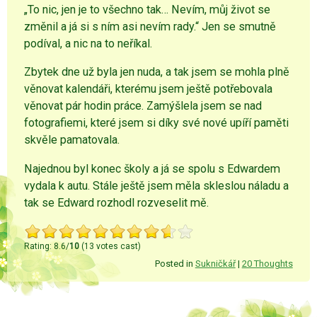
„To nic, jen je to všechno tak… Nevím, můj život se
změnil a já si s ním asi nevím rady.“ Jen se smutně
podíval, a nic na to neříkal.
Zbytek dne už byla jen nuda, a tak jsem se mohla plně
věnovat kalendáři, kterému jsem ještě potřebovala
věnovat pár hodin práce. Zamýšlela jsem se nad
fotografiemi, které jsem si díky své nové upíří paměti
skvěle pamatovala.
Najednou byl konec školy a já se spolu s Edwardem
vydala k autu. Stále ještě jsem měla skleslou náladu a
tak se Edward rozhodl rozveselit mě.
Rating: 8.6/
10
(13 votes cast)
Posted in
Sukničkář
|
20 Thoughts