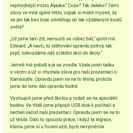
nejvhodnější místo Aljaška.“ Cože? Tak daleko? Těmi
slovy ve mně úplně hrklo, copak si mohli myslet, že
se jen tak bez boje odstěhuju do tak vzdálených koutů
světa?
„Už jsme tam žili, nemusíš se vůbec bát,“ ujistil mě
Edward. „A navíc, to stěhování opravdu potrvá, tak
pojď, odevzdáme náš zvláštní úkol do školy.“
Jemně mě pobídl a já se zvedla. Vzala jsem tašku
s věcmi a už si chystala slova pro naši prezentaci o
Kamasutře. Opravdu jsem se na to těšila, protože
jsme do toho dali opravdu hodně.
Vystoupili jsme před školou a vydali se na speciální
hodinu. Ve třídě jsme připojili USB disk k počítači a
nechali načíst naši prezentaci. Opravdu jsem se na to
už těšila. Dalo to spoustu práce, i když ta legrace,
kterou jsme si u focení užili, bych nevyměnila.