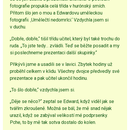
fotografie propukla celá třída v hurónský smích.
Přitom šlo jen o mou a Edwardovu uměleckou
fotografii. ‚Umělečtí nedomrlci.‘ Vzdychla jsem si
v duchu.
„Dobře, dobře,“ tišil třídu učitel, který byl také trochu do
ruda. „To jste tedy… zvládli. Teď se běžte posadit a my
si poslechneme prezentaci další skupinky.“
Přikývli jsme a usadili se v lavici. Zbytek hodiny už
proběhl celkem v klidu. Všechny dvojce předvedly své
prezentace a pak učitel ukončil hodinu.
„To šlo dobře,“ vzdychla jsem si.
„Děje se něco?“ zeptal se Edward, když viděl jak se
tvářím zkroušeně. Možná se bál, že mě snad nějak
urazil, když se zabýval velikostí mé podprsenky.
Pche, to by mě tak sotva dostalo do kolen.