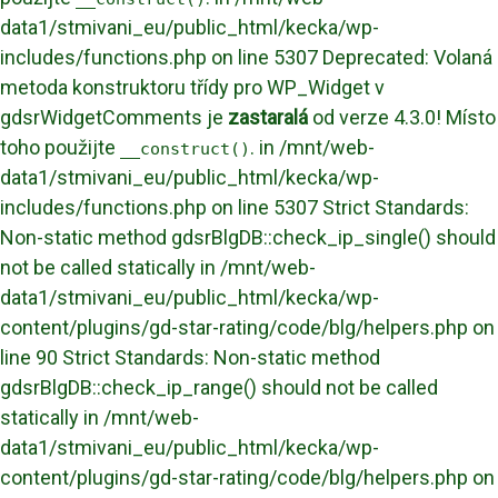
data1/stmivani_eu/public_html/kecka/wp-
includes/functions.php on line 5307 Deprecated: Volaná
metoda konstruktoru třídy pro WP_Widget v
gdsrWidgetComments je
zastaralá
od verze 4.3.0! Místo
toho použijte
. in /mnt/web-
__construct()
data1/stmivani_eu/public_html/kecka/wp-
includes/functions.php on line 5307 Strict Standards:
Non-static method gdsrBlgDB::check_ip_single() should
not be called statically in /mnt/web-
data1/stmivani_eu/public_html/kecka/wp-
content/plugins/gd-star-rating/code/blg/helpers.php on
line 90 Strict Standards: Non-static method
gdsrBlgDB::check_ip_range() should not be called
statically in /mnt/web-
data1/stmivani_eu/public_html/kecka/wp-
content/plugins/gd-star-rating/code/blg/helpers.php on