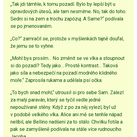
„Tak jdi támhle, k tomu pozadí. Bylo by lepší být u
opravdových útesů, ale tam nesmíme. No, tak do toho.
Sedni si na zem a trochu zapózuj. A Same?“ podívala
se po jmenovaném.
„Co?“ zamračil se, protože v myšlenkách tajně doufal,
že jemu se to vyhne.
„Mohl bys prosím… No změnit se ve vlka a stoupnout
si do pozadí? Tedy jako… Prostě kontrast… Taková
jako síla a nebezpečí na pozadí modrého klidného
moře.“ Zaprosila rukama a udělala psí očka.
„To bych snad mohl,“ utrousil si pro sebe Sam. Zalezl
za malý paraván, který se tyčil vedle jedné
nepoužívané stěny. Když z po za něj vylezl, byl už
v podobě velkého vlka. Alice ani mě se tenhle nápad
nelíbil, ale Bellino nadšení za to stálo. Chvilku fotila a
pak se zamyšleně podívala na stále více rudnoucího
Jacoba.