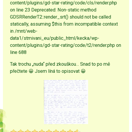
content/plugins/gd-star-rating/code/cls/render.php
on line 23 Deprecated: Non-static method
GDSRRenderT2::render_srt() should not be called
statically, assuming $this from incompatible context
in /mnt/web-
data1/stmivani_eu/public_html/kecka/wp-
content/plugins/gd-star-rating/code/t2/render.php on
line 688
Tak trochu „nuda“ před zkouškou… Snad to po mě
přečtete 😀 Jsem líná to opisovat 😀