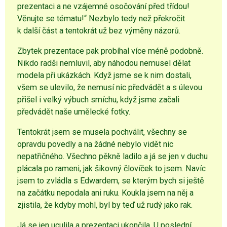
prezentaci a ne vzájemné osočování před třídou!
Věnujte se tématu!“ Nezbylo tedy než překročit
k další část a tentokrát už bez výměny názorů.
Zbytek prezentace pak probíhal více méně podobně.
Nikdo radši nemluvil, aby náhodou nemusel dělat
modela při ukázkách. Když jsme se k nim dostali,
všem se ulevilo, že nemusí nic předvádět a s úlevou
přišel i velký výbuch smíchu, když jsme začali
předvádět naše umělecké fotky.
Tentokrát jsem se musela pochválit, všechny se
opravdu povedly a na žádné nebylo vidět nic
nepatřičného. Všechno pěkně ladilo a já se jen v duchu
plácala po rameni, jak šikovný človíček to jsem. Navíc
jsem to zvládla s Edwardem, se kterým bych si ještě
na začátku nepodala ani ruku. Koukla jsem na něj a
zjistila, že kdyby mohl, byl by teď už rudý jako rak.
Já se jen uculila a prezentaci ukončila. U poslední