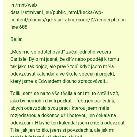
in /mnt/web-
data1/stmivani_eu/public_html/kecka/wp-
content/plugins/gd-star-rating/code/t2/render.php on
line 688
Bella:
„Musíme se odstěhovat!“ začal jednoho večera
Carlisle. Bylo mi jasné, že dřív nebo později k tomu
tak jako tak dojde, ale právě teď, když jsem měla
odevzdávat kalendář a ve škole speciální projekt,
který jsme s Edwardem dlouho zpracovávali…
Tolik jsem se na to vše těšila a oni mi to chtěli vzít,
jako by nemohli chvíli počkat. Třeba jen pár týdnů,
abych odevzdala svou práci, kterou jsem měla
rozjednanou a dokonce už i hotovou, jen čekala na
odevzdání. Hlavně ten kalendář jsem chtěla odevzdat.
Tiše, jak jen to šlo, jsem si povzdechla, ale jak mi