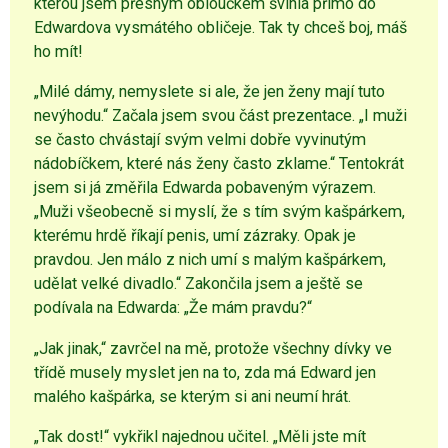
kterou jsem přesným obloučkem švihla přímo do
Edwardova vysmátého obličeje. Tak ty chceš boj, máš
ho mít!
„Milé dámy, nemyslete si ale, že jen ženy mají tuto
nevýhodu.“ Začala jsem svou část prezentace. „I muži
se často chvástají svým velmi dobře vyvinutým
nádobíčkem, které nás ženy často zklame.“ Tentokrát
jsem si já změřila Edwarda pobaveným výrazem.
„Muži všeobecně si myslí, že s tím svým kašpárkem,
kterému hrdě říkají penis, umí zázraky. Opak je
pravdou. Jen málo z nich umí s malým kašpárkem,
udělat velké divadlo.“ Zakončila jsem a ještě se
podívala na Edwarda: „Že mám pravdu?“
„Jak jinak,“ zavrčel na mě, protože všechny dívky ve
třídě musely myslet jen na to, zda má Edward jen
malého kašpárka, se kterým si ani neumí hrát.
„Tak dost!“ vykřikl najednou učitel. „Měli jste mít