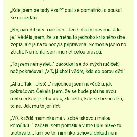
„Kde jsem se tady vzal?“ ptal se pomalinku a soukal
se mi na klín.
„No, narodil ses mamince. Jen bohužel nevíme, kde
je.“ Věděla jsem, že se měna to jednoho krásného dne
zeptá, ale já na to nebyla připravená. Nemohla jsem ho
ztratit. Nemohla jsem mu říct celou pravdu.
„To jsem nemyslel…“ zakoukal se do svých ručiček,
než pokračoval. „Víš, já chtěl vědět, kde se berou děti.“
„Aha… Tak… Jistě…“ najednou jsem nevěděla, jak
pokračovat. Čekala jsem, že se bude ptát na svou
matku a kde je jeho otec, ale na to, kde se berou děti,
to ne. Jak mu to jen říct.
„Víš, každá maminka má v sobě takovou malou
komůrku…“ začala jsem pomalu a v mé upíří hlavě to
šrotovalo. „Tam se to miminko schová, dokud není