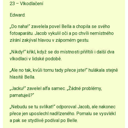
23 – Vlkodlačení
Edward:
„Do naha!“ zavelela povel Bella a chopila se svého
fotoaparátu. Jacob vykulil oči a po chvíli nemístného
zírání zakýval hlavou v záporném gestu.
„Nikdy!“ křikl, když se do místnosti přiřítili i další dva
vlkodlaci v lidské podobě.
„Ale no tak, kvůli tomu tady přece jste!“ hulákala stejně
hlasitě Bella.
„Jacku!“ zavelel alfa samec. „Žádné problémy,
pamatuješ?“
„Nebudu se tu svlíkat!“ odporoval Jacob, ale nakonec
přece jen uposlechl nadřízeného. Pomalu se vysvlékl
a pak se stydlivě podíval po Belle.