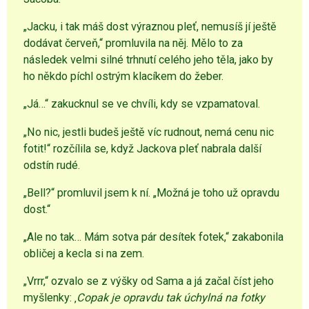
„Jacku, i tak máš dost výraznou pleť, nemusíš jí ještě
dodávat červeň,“ promluvila na něj. Mělo to za
následek velmi silné trhnutí celého jeho těla, jako by
ho někdo píchl ostrým klacíkem do žeber.
„Já…“ zakucknul se ve chvíli, kdy se vzpamatoval.
„No nic, jestli budeš ještě víc rudnout, nemá cenu nic
fotit!“ rozčílila se, když Jackova pleť nabrala další
odstín rudé.
„Bell?“ promluvil jsem k ní. „Možná je toho už opravdu
dost.“
„Ale no tak… Mám sotva pár desítek fotek,“ zakabonila
obličej a kecla si na zem.
„Vrrr,“ ozvalo se z výšky od Sama a já začal číst jeho
myšlenky: ‚
Copak je opravdu tak úchylná na fotky