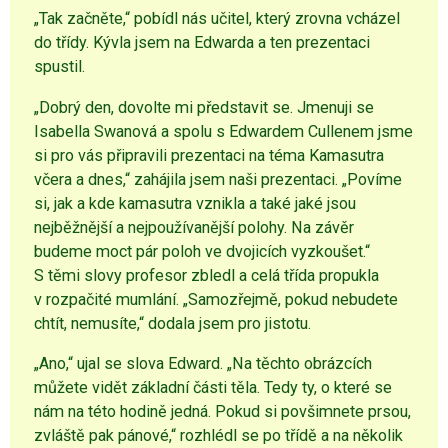
„Tak začněte,“ pobídl nás učitel, který zrovna vcházel
do třídy. Kývla jsem na Edwarda a ten prezentaci
spustil.
„Dobrý den, dovolte mi představit se. Jmenuji se
Isabella Swanová a spolu s Edwardem Cullenem jsme
si pro vás připravili prezentaci na téma Kamasutra
včera a dnes,“ zahájila jsem naši prezentaci. „Povíme
si, jak a kde kamasutra vznikla a také jaké jsou
nejběžnější a nejpoužívanější polohy. Na závěr
budeme moct pár poloh ve dvojicích vyzkoušet.“
S těmi slovy profesor zbledl a celá třída propukla
v rozpačité mumlání. „Samozřejmě, pokud nebudete
chtít, nemusíte,“ dodala jsem pro jistotu.
„Ano,“ ujal se slova Edward. „Na těchto obrázcích
můžete vidět základní části těla. Tedy ty, o které se
nám na této hodině jedná. Pokud si povšimnete prsou,
zvláště pak pánové,“ rozhlédl se po třídě a na několik