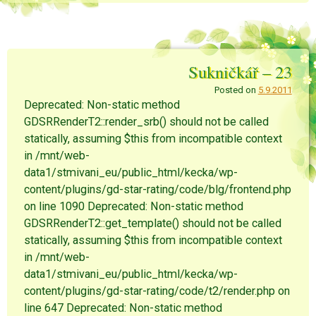
Sukničkář – 23
Posted on
5.9.2011
Deprecated: Non-static method
GDSRRenderT2::render_srb() should not be called
statically, assuming $this from incompatible context
in /mnt/web-
data1/stmivani_eu/public_html/kecka/wp-
content/plugins/gd-star-rating/code/blg/frontend.php
on line 1090 Deprecated: Non-static method
GDSRRenderT2::get_template() should not be called
statically, assuming $this from incompatible context
in /mnt/web-
data1/stmivani_eu/public_html/kecka/wp-
content/plugins/gd-star-rating/code/t2/render.php on
line 647 Deprecated: Non-static method