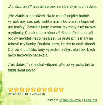
„A můžu taky?“ zeptal se pak se šibalským pohledem.
„Ne zlatíčko, nemůžeš. Na to musíš nejdřív hodně
vyrůst, aby ses pak mohl o miminko starat a kupovat
mu hračky.“ Zavrtěla jsem hlavou, tak malý a už takové
myšlenky. Copak o tom něco ví? Snad někoho z naší
rodiny neviděl, nebo neslyšel. Je ještě příliš malý na
tokové myšlenky. Doufala jsem, že tím to celé skončí.
Od ročního dítěte, tedy vypadal na čtyři, ale i tak, bych
něco takového nečekala.
„Tak dobře!“ zahalekal vítězně. „Ale až vyrostu, tak to
budu dělat pořád!“
Rating: 10.0/
10
(1 vote cast)
Posted in
Jednokeckoviny
|
1 Thought